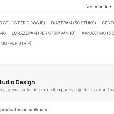

Nederlands
0 STUKS PER DOOSJE)
DIAZEPAM (30 STUKS)
CENFO
0MG
LORAZEPAM (PER STRIP VAN 10)
XANAX 1 MG (3 
MG (PER STRIP)
Studio Design
eady-to-wear collections to contemporary objects. The brand 
producten beschikbaar.