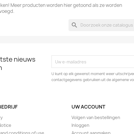
kijken! Meer producten worden hier getoond als ze worden
voegd.
search
tste nieuws
n
U kunt op elk gewenst moment weer uitschrijven
contactgegevens gebruiken uit de algemene v
BEDRIJF
UW ACCOUNT
ry
Volgen van bestellingen
Notice
Inloggen
and conditions of use
Account aanmaken